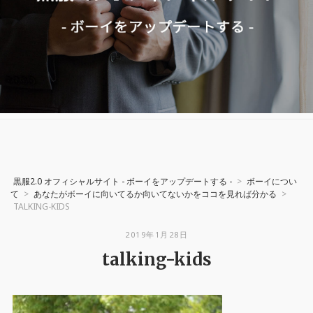
黒服2.0 オフィシャルサイト - ボーイをアップデートする -
>
ボーイについ
て
>
あなたがボーイに向いてるか向いてないかをココを見れば分かる
>
TALKING-KIDS
2019年1月28日
talking-kids